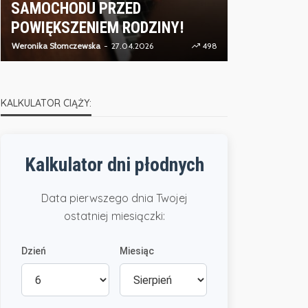
SAMOCHODU PRZED
CZYM JES
POWIĘKSZENIEM RODZINY!
ENERGETI
Weronika Słomczewska
27.04.2026
498
Weronika Słomcz
KALKULATOR CIĄŻY:
Kalkulator dni płodnych
Data pierwszego dnia Twojej
ostatniej miesiączki:
Dzień
Miesiąc