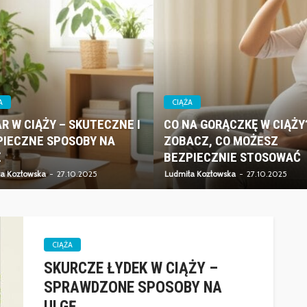
A
CIĄŻA
R W CIĄŻY – SKUTECZNE I
CO NA GORĄCZKĘ W CIĄŻY
PIECZNE SPOSOBY NA
ZOBACZ, CO MOŻESZ
Ę
BEZPIECZNIE STOSOWAĆ
a Kozłowska
27.10.2025
Ludmiła Kozłowska
27.10.2025
CIĄŻA
SKURCZE ŁYDEK W CIĄŻY –
SPRAWDZONE SPOSOBY NA
ULGĘ