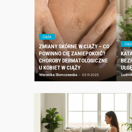
CIĄŻA
CIĄŻ
ZMIANY SKÓRNE W CIĄŻY – CO
POWINNO CIĘ ZANIEPOKOIĆ?
KATA
CHOROBY DERMATOLOGICZNE
BEZ
U KOBIET W CIĄŻY
ULG
Weronika Słomczewska
03.11.2025
Ludmił