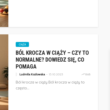
IAŁY
ZABAWKA, WIELKA POMOC W
ROZWOJU I KONCENTRACJI
26
596
Weronika Słomczewska
28.04.2026
498
CIĄŻA
BÓL KROCZA W CIĄŻY – CZY TO
NORMALNE? DOWIEDZ SIĘ, CO
POMAGA
Ludmiła Kozłowska
15.10.2025
868
Ból krocza w ciąży Ból krocza w ciąży to
często...