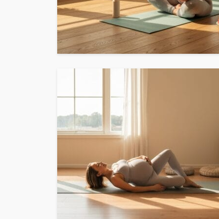
ZAMAWIAJĄ MATER
MEDYCZNE?
Weronika Słomczewska
27.03.20