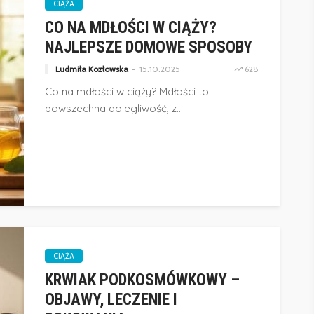
CIĄŻA
CO NA MDŁOŚCI W CIĄŻY?
NAJLEPSZE DOMOWE SPOSOBY
Ludmiła Kozłowska
15.10.2025
628
Co na mdłości w ciąży? Mdłości to
powszechna dolegliwość, z...
CIĄŻA
KRWIAK PODKOSMÓWKOWY –
OBJAWY, LECZENIE I