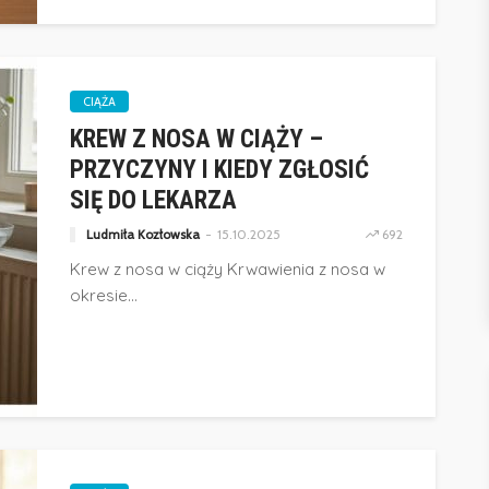
CIĄŻA
KREW Z NOSA W CIĄŻY –
PRZYCZYNY I KIEDY ZGŁOSIĆ
SIĘ DO LEKARZA
Ludmiła Kozłowska
15.10.2025
692
Krew z nosa w ciąży Krwawienia z nosa w
okresie...