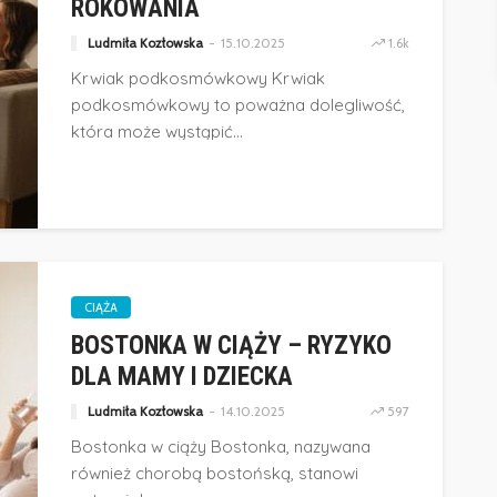
ROKOWANIA
Ludmiła Kozłowska
15.10.2025
1.6k
Krwiak podkosmówkowy Krwiak
podkosmówkowy to poważna dolegliwość,
która może wystąpić...
CIĄŻA
BOSTONKA W CIĄŻY – RYZYKO
DLA MAMY I DZIECKA
Ludmiła Kozłowska
14.10.2025
597
Bostonka w ciąży Bostonka, nazywana
również chorobą bostońską, stanowi