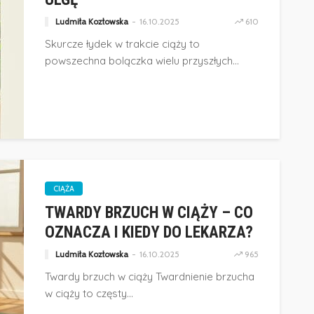
Ludmiła Kozłowska
16.10.2025
610
Skurcze łydek w trakcie ciąży to
powszechna bolączka wielu przyszłych...
CIĄŻA
TWARDY BRZUCH W CIĄŻY – CO
OZNACZA I KIEDY DO LEKARZA?
Ludmiła Kozłowska
16.10.2025
965
Twardy brzuch w ciąży Twardnienie brzucha
DZIECKO
w ciąży to częsty...
GNIOTKI DLA DZIECI – MAŁA