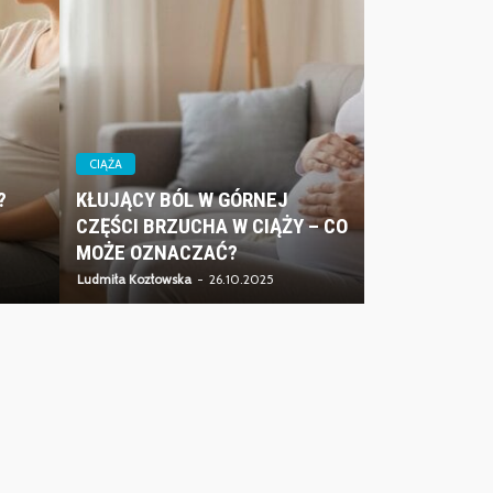
CIĄŻA
?
KŁUJĄCY BÓL W GÓRNEJ
CZĘŚCI BRZUCHA W CIĄŻY – CO
MOŻE OZNACZAĆ?
Ludmiła Kozłowska
26.10.2025