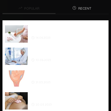
POPULAR
RECENT
KALKULATOR BETA HCG: SPRAWDŹ POZIOM HCG W
CIĄŻY I NORMY
14.06.2025
AI W MEDYCYNIE – JAK SZTUCZNA INTELIGENCJA
REWOLUCJONIZUJE OPIEKĘ ZDROWOTNĄ
10.06.2025
CZOP ŚLUZOWY – JAK WYGLĄDA? JAK JEST DUŻY?
KIEDY ODCHODZI?
21.05.2025
PRYWATNY PORÓD GDAŃSK: OPCJE, CENA I OPIEKA
W 2026 ROKU
20.05.2025