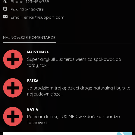
Phone:
123-456-789
Fax:
123-456-789
Email:
email@support.com
NAJNOWSZE KOMENTARZE:
MARZENA94
Super artykuł! Już teraz wiem co spakować do
torby, tak…
PATKA
Ja urodziłam trójkę dzieci drogą naturalną i było to
najcudowniejsze…
BASIA
Polecam klinikę LUX MED w Gdańsku - bardzo
fachowe i…