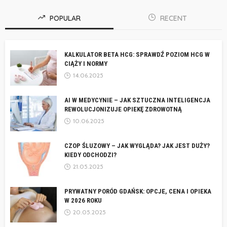
POPULAR
RECENT
KALKULATOR BETA HCG: SPRAWDŹ POZIOM HCG W
CIĄŻY I NORMY
14.06.2025
AI W MEDYCYNIE – JAK SZTUCZNA INTELIGENCJA
REWOLUCJONIZUJE OPIEKĘ ZDROWOTNĄ
10.06.2025
CZOP ŚLUZOWY – JAK WYGLĄDA? JAK JEST DUŻY?
KIEDY ODCHODZI?
21.05.2025
PRYWATNY PORÓD GDAŃSK: OPCJE, CENA I OPIEKA
W 2026 ROKU
20.05.2025