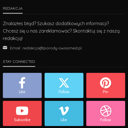
REDAKCJA
Znalazłeś błąd? Szukasz dodatkowych informacji?
Chcesz się u nas zareklamować? Skontaktuj się z naszą
redakcją!
Email:
redakcja@porody-swissmed.pl
STAY CONNECTED
Like
Follow
Pin
Subscribe
Like
Follow