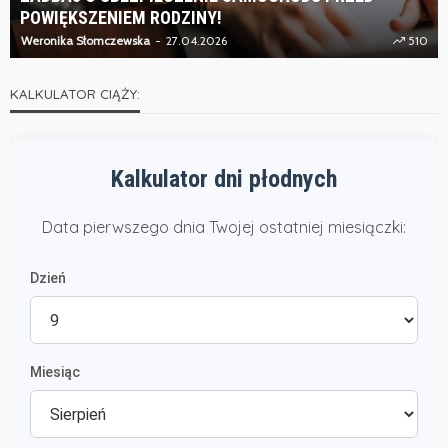
POWIĘKSZENIEM RODZINY!
Weronika Słomczewska
27.04.2026
510
KALKULATOR CIĄŻY:
Kalkulator dni płodnych
Data pierwszego dnia Twojej ostatniej miesiączki:
Dzień
Miesiąc