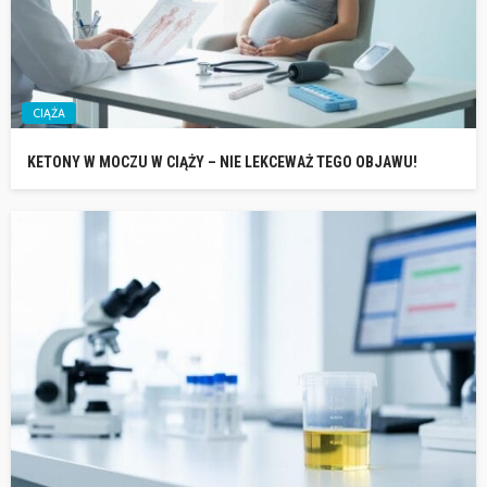
CIĄŻA
KETONY W MOCZU W CIĄŻY – NIE LEKCEWAŻ TEGO OBJAWU!