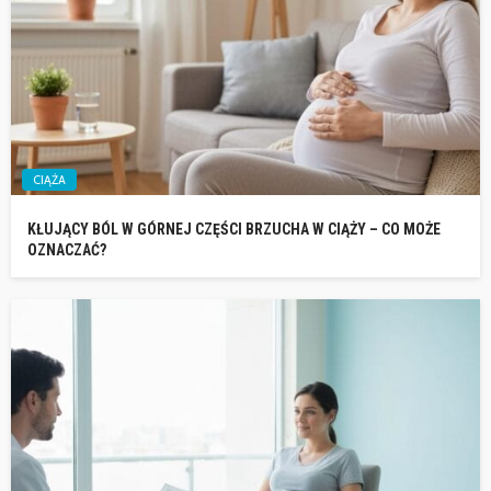
CIĄŻA
KŁUJĄCY BÓL W GÓRNEJ CZĘŚCI BRZUCHA W CIĄŻY – CO MOŻE
OZNACZAĆ?