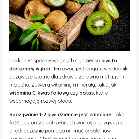
Dla kobiet spodziewających się dziecka
kiwi to
doskonały wybór
. Ten owoc jest bogaty w składniki
odżywcze istotne dla zdrowia zarówno matki, jak i
malucha. Zawiera witaminy i minerały, takie jak
witamina C
,
kwas foliowy
czy
potas
, które
wspomagają rozwój płodu.
Spożywanie 1-2 kiwi dziennie jest zalecane
. Taka
ilość dostarcza potrzebnych wartości odżywczych,
a jednocześnie pomaga uniknąć problemów
trawiennych. Choć kiwi jest bezpieczne w ciąży,