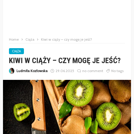
Home
Ciąża
Kiwi w ciąży – czy mogę je jeść?
CIĄŻA
KIWI W CIĄŻY – CZY MOGĘ JE JEŚĆ?
Ludmiła Kozłowska
29.06.2025
no comment
No tags