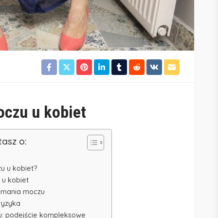
oczu
u kobiet
tasz o:
u u kobiet?
 u kobiet
zymania moczu
ryzyka
u: podejście kompleksowe