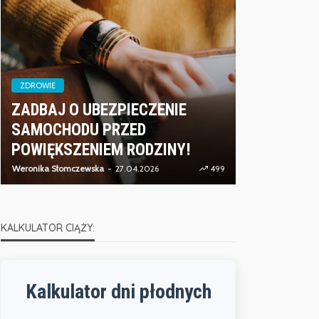
ZDROWIE
ZADBAJ O UBEZPIECZENIE
ZDROWIE
SAMOCHODU PRZED
CZYM JES
POWIĘKSZENIEM RODZINY!
ENERGETI
Weronika Słomczewska
27.04.2026
499
Weronika Słomcz
KALKULATOR CIĄŻY:
Kalkulator dni płodnych