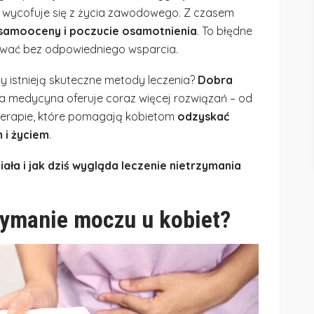
t wycofuje się z życia zawodowego. Z czasem
 samooceny i poczucie osamotnienia
. To błędne
yrwać bez odpowiedniego wsparcia.
 istnieją skuteczne metody leczenia?
Dobra
a medycyna oferuje coraz więcej rozwiązań – od
terapie, które pomagają kobietom
odzyskać
 i życiem
.
ła i jak dziś wygląda leczenie nietrzymania
zymanie moczu u kobiet?