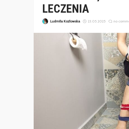
LECZENIA
Ludmiła Kozłowska
23.05.2025
no comm
ZDROWIE
GDZIE SPECJALIŚCI
ZAMAWIAJĄ MATER
MEDYCZNE?
Weronika Słomczewska
27.03.20