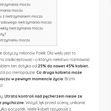
ietrzymania moczu
zymania moczu
u z nietrzymaniem moczu
orodowego nietrzymania moczu
pekty nietrzymania moczu
sty?
nietrzymaniu moczu
 dotyczy milionów Polek. Dla wielu jest to
dno zaakceptować i o którym niełatwo rozmawiać.
roblem ten dotyka od
25% do nawet 45% kobiet
,
sta po menopauzie.
Co druga kobieta może
moczu w pewnym momencie życia
. Brzmi
t.
ny.
Utrata kontroli nad pęcherzem niesie ze
 psychiczne
. Wstyd, lęk przed oceną, unikanie
lko początek. Wiele kobiet rezygnuje z