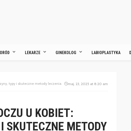
ORÓD
LEKARZE
GINEKOLOG
LABIOPLASTYKA
zyny, typy i skuteczne metody leczenia
maj. 23, 2025 at 8:20 am
CZU U KOBIET:
 I SKUTECZNE METODY