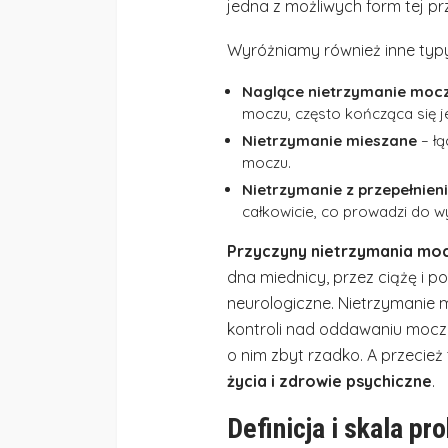
jedna z możliwych form tej pr
Wyróżniamy również inne typ
Naglące nietrzymanie moc
moczu, często kończąca się 
Nietrzymanie mieszane
– łą
moczu.
Nietrzymanie z przepełnien
całkowicie, co prowadzi do w
Przyczyny nietrzymania mo
dna miednicy, przez ciążę i 
neurologiczne. Nietrzymanie 
kontroli nad oddawaniu moczu
o nim zbyt rzadko. A przecież t
życia i zdrowie psychiczne
.
Definicja i skala pr