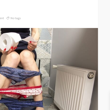
ent
No tags
DZIECKO
GNIOTKI DLA DZIECI – MAŁA
IAŁY
ZABAWKA, WIELKA POMOC W
ROZWOJU I KONCENTRACJI
26
596
Weronika Słomczewska
28.04.2026
501