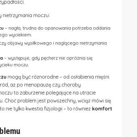
zypadłości.
y nietrzymania moczu:
zu
– nagła, trudna do opanowania potrzeba oddania
jego wyciekiem.
czy objawy wysiłkowego i naglącego nietrzymania
ia
– występuje, gdy pęcherz nie opróżnia się
ycieku moczu.
czu
mogą być różnorodne – od osłabienia mięśni
poród, aż po menopauzę czy choroby
moczu to zaburzenie polegające na utracie
. Choć problem jest powszechny, wciąż mówi się
o nie tylko kwestia fizjologii – to również
komfort
oblemu