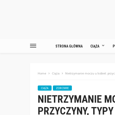
STRONA GŁÓWNA
CIĄŻA
P
Home
Ciąża
Nietrzymanie moczu u kobiet: przyc
CIĄŻA
ZDROWIE
NIETRZYMANIE MO
PRZYCZYNY, TYPY