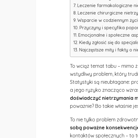
Leczenie farmakologiczne n
Leczenie chirurgiczne nietr
Wsparcie w codziennym życi
Przyczyny i specyfika pop
Emocjonalne i społeczne as
Kiedy zgłosić się do specjali
Najczęstsze mity i fakty o 
To wciąż temat tabu – mimo że
wstydliwy problem, który tru
Statystyki są nieubłagane: p
a jego ryzyko znacząco wzra
doświadczyć nietrzymania 
poważnie? Bo takie właśnie jes
To nie tylko problem zdrowot
sobą poważne konsekwencje
kontaktów społecznych – to ty