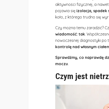
aktywności fizycznej, a nawe
pojawia się
izolacja, spadek
koło, z którego trudno się w
Czy można temu zaradzić? Czy
wiadomość: tak
. Współczesn
nowoczesnej diagnostyki po 
kontrolę nad własnym ciałem
Sprawdźmy, co naprawdę dzia
moczu
.
Czym jest nietr