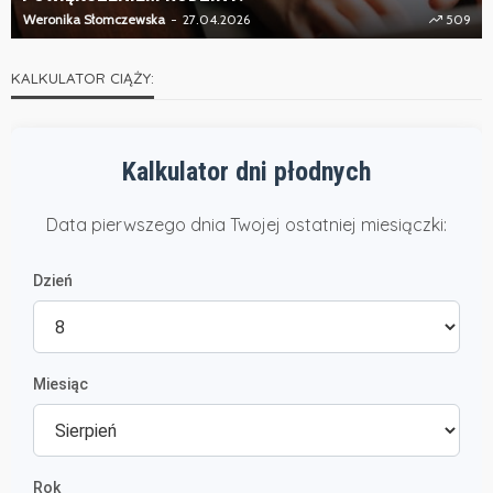
Weronika Słomczewska
27.04.2026
509
KALKULATOR CIĄŻY:
Kalkulator dni płodnych
Data pierwszego dnia Twojej ostatniej miesiączki:
Dzień
Miesiąc
Rok