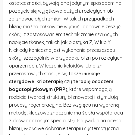
ostateczności, bywają one jedynym sposobem na
pozbycie się wyjątkowo dużych, rozległych lub
zbliznowaciałych zmian. W takich przypadkach
bliznę można całkowicie wyciąć i ponownie zeszyć
skórę, z zastosowaniem technik zmniejszających
napięcie tkanek, takich jak plastyka Z, W lub Y.
Niekiedy konieczne jest wykonanie przeszczepu
skóry, szczególnie w przypadku blizn po rozległych
oparzeniach. W leczeniu keloidów lub blizn
przerostowych stosuje się także
iniekcje
sterydowe
,
krioterapię
czy
terapię osoczem
bogatopłytkowym (PRP)
, które wspomagają
rozbicie twardej struktury bliznowatej i stymulują
procesy regeneracyjne. Bez względu na wybraną
metodę, kluczowe znaczenie ma ścisła współpraca
z doświadczonym specjalistą. Indywidualna ocena
blizny, właściwe dobranie terapii i systematyczna