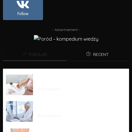
Follow
- Advertisement -
POPULAR
RECENT
KALKULATOR BETA HCG: SPRAWDŹ POZIOM HCG W
CIĄŻY I NORMY
14.06.2025
AI W MEDYCYNIE – JAK SZTUCZNA INTELIGENCJA
REWOLUCJONIZUJE OPIEKĘ ZDROWOTNĄ
10.06.2025
CZOP ŚLUZOWY – JAK WYGLĄDA? JAK JEST DUŻY?