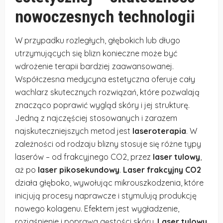
nowoczesnych technologii
W przypadku rozległych, głębokich lub długo
utrzymujących się blizn konieczne może być
wdrożenie terapii bardziej zaawansowanej.
Współczesna medycyna estetyczna oferuje cały
wachlarz skutecznych rozwiązań, które pozwalają
znacząco poprawić wygląd skóry i jej strukturę.
Jedną z najczęściej stosowanych i zarazem
najskuteczniejszych metod jest
laseroterapia
. W
zależności od rodzaju blizny stosuje się różne typy
laserów – od frakcyjnego CO2, przez
laser tulowy
,
aż po
laser pikosekundowy
.
Laser frakcyjny CO2
działa głęboko, wywołując mikrouszkodzenia, które
inicjują procesy naprawcze i stymulują produkcję
nowego kolagenu. Efektem jest wygładzenie,
rozjaśnienie i poprawa gęstości skóry.
Laser tulowy