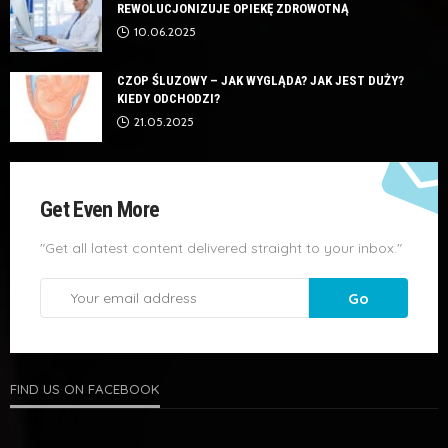
REWOLUCJONIZUJE OPIEKĘ ZDROWOTNĄ
10.06.2025
CZOP ŚLUZOWY – JAK WYGLĄDA? JAK JEST DUŻY?
KIEDY ODCHODZI?
21.05.2025
Get Even More
"Get all latest content delivered straight to your inbox."
FIND US ON FACEBOOK