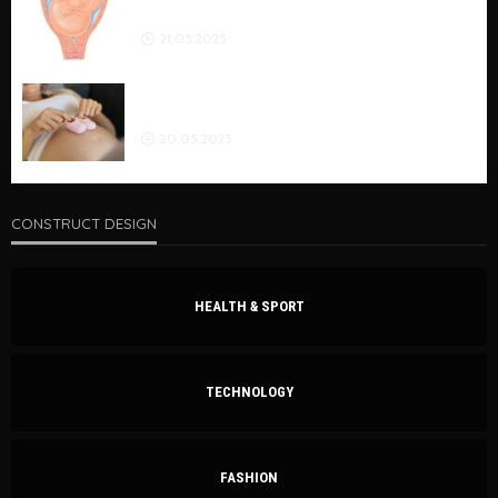
KIEDY ODCHODZI?
21.05.2025
PRYWATNY PORÓD GDAŃSK: OPCJE, CENA I OPIEKA
W 2026 ROKU
20.05.2025
CONSTRUCT DESIGN
HEALTH & SPORT
TECHNOLOGY
FASHION