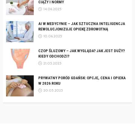
CIĄŻY I NORMY
14.06.2025
AI W MEDYCYNIE – JAK SZTUCZNA INTELIGENCJA
REWOLUCJONIZUJE OPIEKĘ ZDROWOTNĄ
10.06.2025
CZOP ŚLUZOWY – JAK WYGLĄDA? JAK JEST DUŻY?
KIEDY ODCHODZI?
21.05.2025
PRYWATNY PORÓD GDAŃSK: OPCJE, CENA I OPIEKA
W 2026 ROKU
20.05.2025