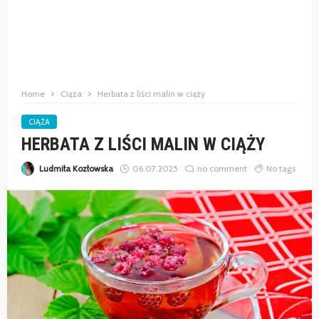
Home
Ciąża
Herbata z liści malin w ciąży
CIĄŻA
HERBATA Z LIŚCI MALIN W CIĄŻY
Ludmiła Kozłowska
06.07.2025
no comment
No tags