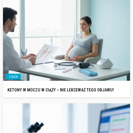
CIĄŻA
KETONY W MOCZU W CIĄŻY – NIE LEKCEWAŻ TEGO OBJAWU!