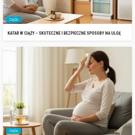
CIĄŻA
KATAR W CIĄŻY – SKUTECZNE I BEZPIECZNE SPOSOBY NA ULGĘ
CIĄŻA