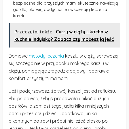
bezpieczne dla przyszłych mam, skutecznie nawilżają
gardło, ułatwią oddychanie i wspierają leczenia
kaszlu
Przeczytaj także:
Curry w ciąży - kochasz
kuchnie indyjską? Zobacz czy możesz ją jeść
Domowe
metody leczenia
kaszlu w ciąży sprawdzą
się szczególnie w przypadku mokrego kaszlu w
ciąży, pomagając złagodzić objawy i poprawić
komfort przyszłym mamom.
Jeśli podejrzewasz, że twój kaszel jest od refluksu,
Phillips poleca, żebyś próbowała unikać dużych
posiłków, a zamiast tego jadła kilka mniejszych
porcji przez cały dzień. Dodatkowo, unikaj
pikantnych potraw i próbuj nie leżeć płasko po
jedzeniu. Jeśli twój kaszel jest od alergii, próbuj