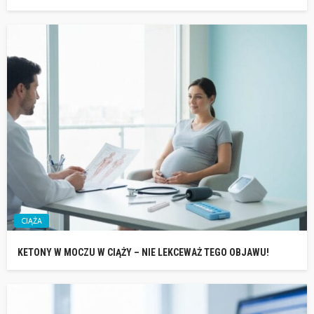
CIĄŻA
KETONY W MOCZU W CIĄŻY – NIE LEKCEWAŻ TEGO OBJAWU!