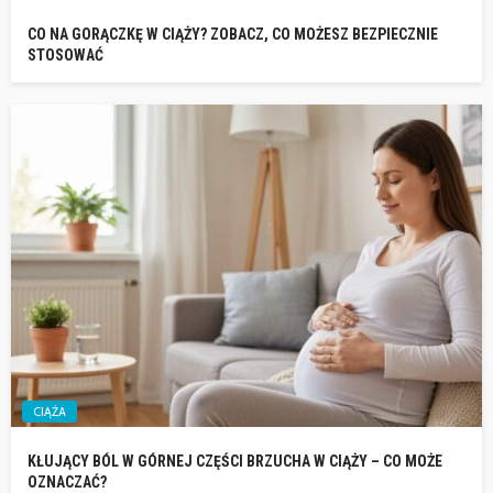
CO NA GORĄCZKĘ W CIĄŻY? ZOBACZ, CO MOŻESZ BEZPIECZNIE
STOSOWAĆ
CIĄŻA
KŁUJĄCY BÓL W GÓRNEJ CZĘŚCI BRZUCHA W CIĄŻY – CO MOŻE
OZNACZAĆ?