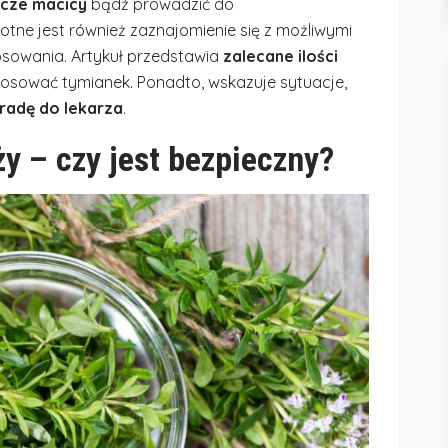
rcze macicy
bądź prowadzić do
stotne jest również zaznajomienie się z możliwymi
osowania. Artykuł przedstawia
zalecane ilości
tosować tymianek. Ponadto, wskazuje sytuacje,
radę do lekarza
.
y – czy jest bezpieczny?