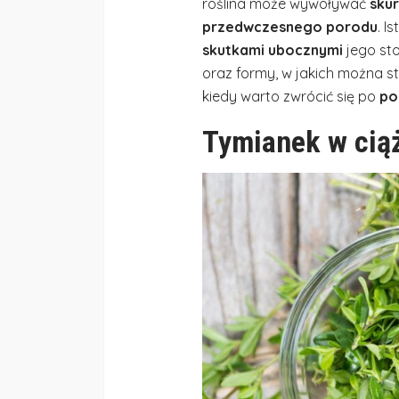
roślina może wywoływać
sku
przedwczesnego porodu
. I
skutkami ubocznymi
jego st
oraz formy, w jakich można s
kiedy warto zwrócić się po
po
Tymianek w ciąż