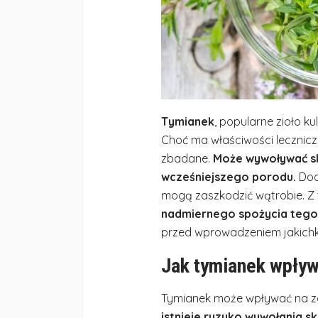
Tymianek
, popularne zioło ku
Choć ma właściwości lecznicze
zbadane.
Może wywoływać sk
wcześniejszego porodu.
Doda
mogą zaszkodzić wątrobie. Z
nadmiernego spożycia tego 
przed wprowadzeniem jakichko
Jak tymianek wpływ
Tymianek może wpływać na zd
istnieje ryzyko wywołania sk