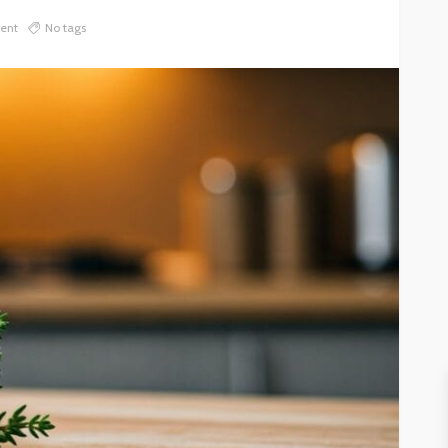
ent
No tags
DZIECKO
GNIOTKI DLA DZIECI – MAŁA
IAŁY
ZABAWKA, WIELKA POMOC W
ROZWOJU I KONCENTRACJI
26
602
Weronika Słomczewska
28.04.2026
507