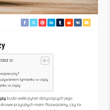
ży
tasz o:
 bezpieczny?
z używaniem tymianku w ciąży
anku w ciąży
ąży
budzi wiele pytań dotyczących jego
zdrowie przyszłych mam. Rozważamy, czy ta