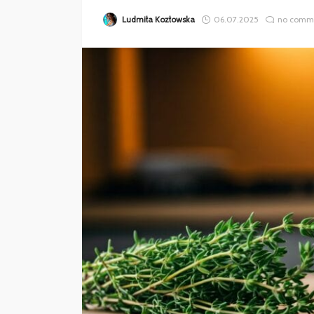
Ludmiła Kozłowska
06.07.2025
no comm
ZDROWIE
GDZIE SPECJALIŚCI
ZAMAWIAJĄ MATER
MEDYCZNE?
Weronika Słomczewska
27.03.20