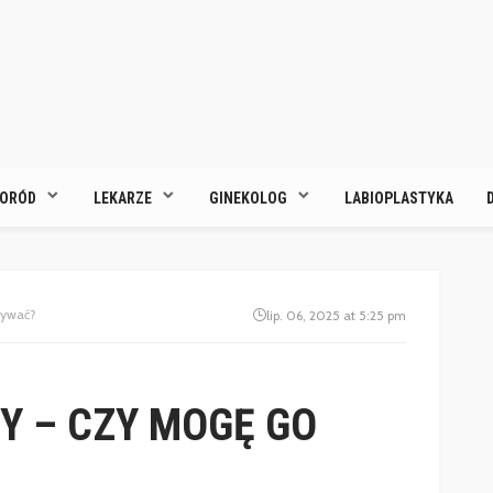
ORÓD
LEKARZE
GINEKOLOG
LABIOPLASTYKA
żywać?
lip. 06, 2025 at 5:25 pm
Y – CZY MOGĘ GO