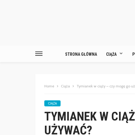
STRONA GŁÓWNA
CIĄŻA
P
Home
Ciąża
Tymianek w ciąży – czy mogę go u
CIĄŻA
TYMIANEK W CIĄŻ
UŻYWAĆ?