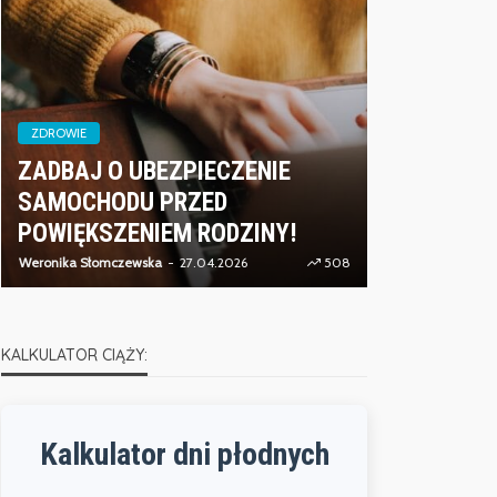
ZDROWIE
ZADBAJ O UBEZPIECZENIE
ZDROWIE
SAMOCHODU PRZED
CZYM JES
POWIĘKSZENIEM RODZINY!
ENERGETI
Weronika Słomczewska
27.04.2026
508
Weronika Słomcz
KALKULATOR CIĄŻY:
Kalkulator dni płodnych