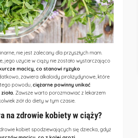
linarne, nie jest zalecany dla przyszłych mam.
, jego użycie w ciąży nie zostało wystarczająco
urcze macicy, co stanowi ryzyko
tkowo, zawiera alkaloidy pirolizydynowe, które
 tego powodu,
ciężarne powinny unikać
zioła.
Zawsze warto porozmawiać z lekarzem
lwiek ziół do diety w tym czasie.
a na zdrowie kobiety w ciąży?
rowie kobiet spodziewających się dziecka, gdyż
urczów macicy, co z kolei grozi