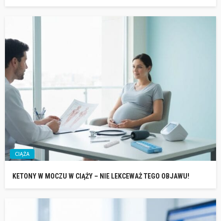
CIĄŻA
KETONY W MOCZU W CIĄŻY – NIE LEKCEWAŻ TEGO OBJAWU!