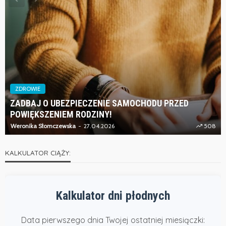
ZDROWIE
ZADBAJ O UBEZPIECZENIE SAMOCHODU PRZED
POWIĘKSZENIEM RODZINY!
Weronika Słomczewska
27.04.2026
508
KALKULATOR CIĄŻY:
Kalkulator dni płodnych
Data pierwszego dnia Twojej ostatniej miesiączki: