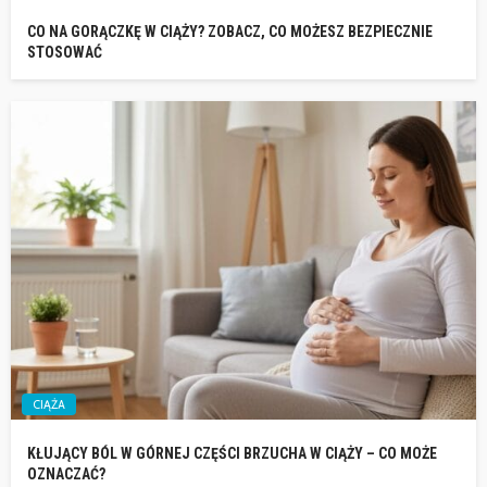
CO NA GORĄCZKĘ W CIĄŻY? ZOBACZ, CO MOŻESZ BEZPIECZNIE
STOSOWAĆ
CIĄŻA
KŁUJĄCY BÓL W GÓRNEJ CZĘŚCI BRZUCHA W CIĄŻY – CO MOŻE
OZNACZAĆ?