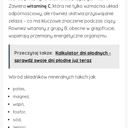
Zawiera
witaminę C
, która nie tylko wzmacnia układ
odpornościowy, ale również ułatwia przyswajanie
żelaza – co ma kluczowe znaczenie podczas ciąży.
Również witaminy z grupy B, obecne w grejpfrucie,
wspierają przemiany energetyczne organizmu.
Przeczytaj także:
Kalkulator dni płodnych -
sprawdź swoje dni płodne już teraz
Wśród składników mineralnych takich jak:
potas,
magnez,
wapń,
fosfor,
sód,
żelazo.