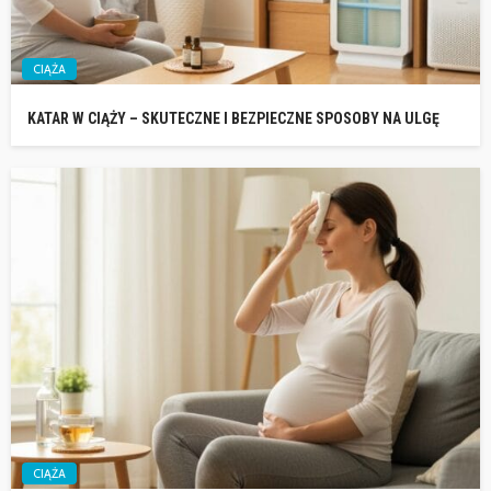
CIĄŻA
KATAR W CIĄŻY – SKUTECZNE I BEZPIECZNE SPOSOBY NA ULGĘ
CIĄŻA