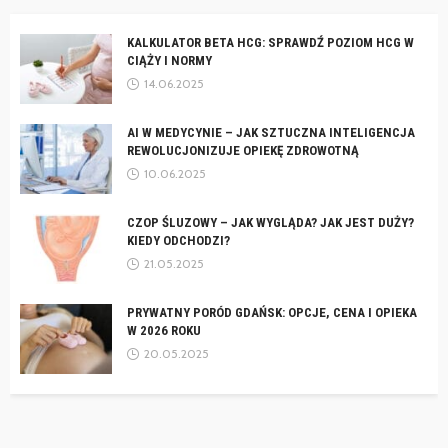
KALKULATOR BETA HCG: SPRAWDŹ POZIOM HCG W
CIĄŻY I NORMY
14.06.2025
AI W MEDYCYNIE – JAK SZTUCZNA INTELIGENCJA
REWOLUCJONIZUJE OPIEKĘ ZDROWOTNĄ
10.06.2025
CZOP ŚLUZOWY – JAK WYGLĄDA? JAK JEST DUŻY?
KIEDY ODCHODZI?
21.05.2025
PRYWATNY PORÓD GDAŃSK: OPCJE, CENA I OPIEKA
W 2026 ROKU
20.05.2025