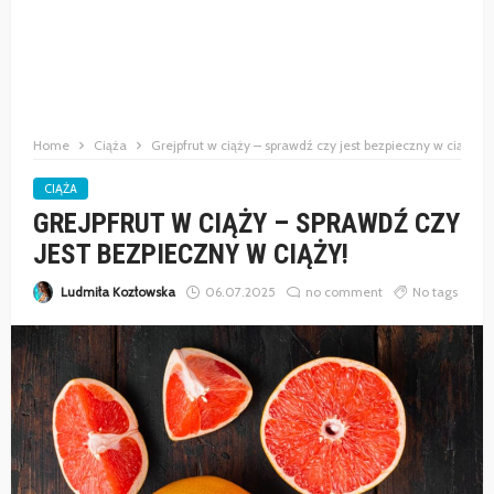
Home
Ciąża
Grejpfrut w ciąży – sprawdź czy jest bezpieczny w ciąży!
CIĄŻA
GREJPFRUT W CIĄŻY – SPRAWDŹ CZY
JEST BEZPIECZNY W CIĄŻY!
Ludmiła Kozłowska
06.07.2025
no comment
No tags