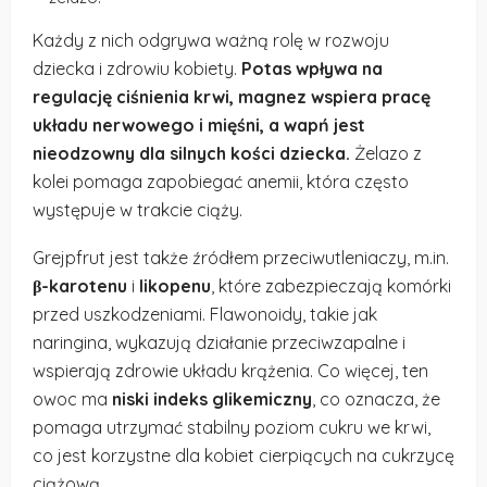
Każdy z nich odgrywa ważną rolę w rozwoju
dziecka i zdrowiu kobiety.
Potas wpływa na
regulację ciśnienia krwi, magnez wspiera pracę
układu nerwowego i mięśni, a wapń jest
nieodzowny dla silnych kości dziecka.
Żelazo z
kolei pomaga zapobiegać anemii, która często
występuje w trakcie ciąży.
Grejpfrut jest także źródłem przeciwutleniaczy, m.in.
β-karotenu
i
likopenu
, które zabezpieczają komórki
przed uszkodzeniami. Flawonoidy, takie jak
naringina, wykazują działanie przeciwzapalne i
wspierają zdrowie układu krążenia. Co więcej, ten
owoc ma
niski indeks glikemiczny
, co oznacza, że
pomaga utrzymać stabilny poziom cukru we krwi,
co jest korzystne dla kobiet cierpiących na cukrzycę
ciążową.