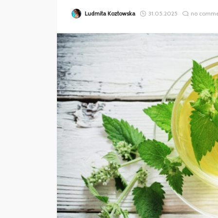
Ludmiła Kozłowska
31.05.2025
no comme
ZDROWIE
GDZIE SPECJALIŚCI
ZAMAWIAJĄ MATER
MEDYCZNE?
Weronika Słomczewska
27.03.20