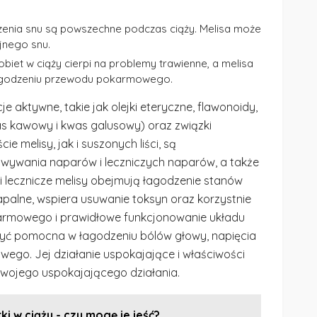
enia snu są powszechne podczas ciąży. Melisa może
nego snu.
biet w ciąży cierpi na problemy trawienne, a melisa
godzeniu przewodu pokarmowego.
je aktywne, takie jak olejki eteryczne, flawonoidy,
s kawowy i kwas galusowy) oraz związki
e melisy, jak i suszonych liści, są
ywania naparów i leczniczych naparów, a także
i lecznicze melisy obejmują łagodzenie stanów
apalne, wspiera usuwanie toksyn oraz korzystnie
armowego i prawidłowe funkcjonowanie układu
yć pomocna w łagodzeniu bólów głowy, napięcia
wego. Jej działanie uspokajające i właściwości
swojego uspokajającego działania.
ki w ciąży - czy mogę je jeść?