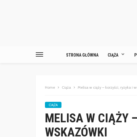
STRONA GŁÓWNA
CIĄŻA
P
Home
Ciąża
Melisa w ciąży – korzyści, ryzyka i 
CIĄŻA
MELISA W CIĄŻY –
WSKAZÓWKI