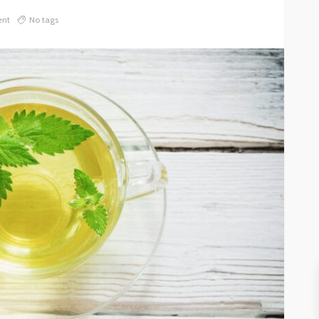
nt
No tags
DZIECKO
GNIOTKI DLA DZIECI – MAŁA
IAŁY
ZABAWKA, WIELKA POMOC W
ROZWOJU I KONCENTRACJI
26
602
Weronika Słomczewska
28.04.2026
506