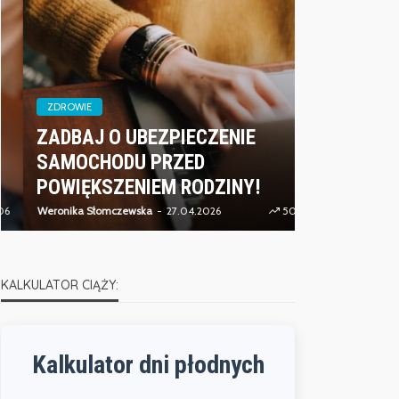
ZDROWIE
ZADBAJ O UBEZPIECZENIE
ZDROWIE
SAMOCHODU PRZED
CZYM JES
POWIĘKSZENIEM RODZINY!
ENERGETI
Weronika Słomczewska
27.04.2026
508
Weronika Słomcz
KALKULATOR CIĄŻY:
Kalkulator dni płodnych