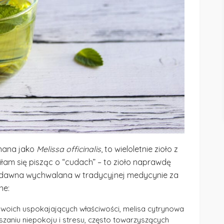
nana jako
Melissa officinalis
, to wieloletnie zioło z
łam się pisząc o “cudach” – to zioło naprawdę
d dawna wychwalana w tradycyjnej medycynie za
ne:
woich uspokajających właściwości, melisa cytrynowa
zaniu niepokoju i stresu, często towarzyszących