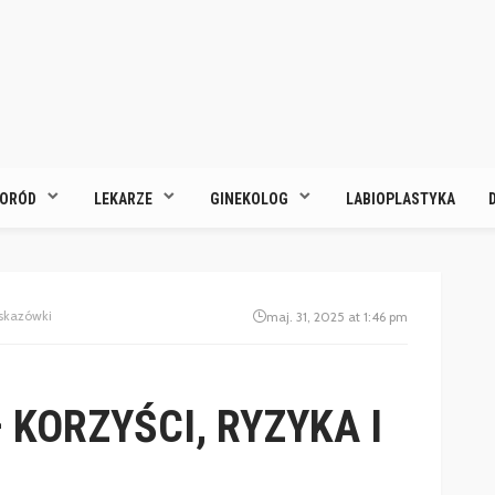
ORÓD
LEKARZE
GINEKOLOG
LABIOPLASTYKA
wskazówki
maj. 31, 2025 at 1:46 pm
 KORZYŚCI, RYZYKA I