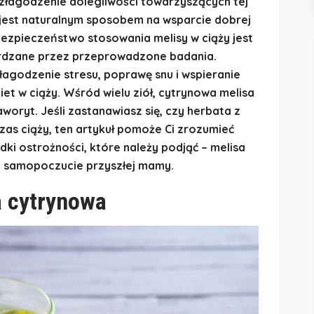
łagodzenie dolegliwości towarzyszących tej
 jest naturalnym sposobem na wsparcie dobrej
bezpieczeństwo stosowania melisy w ciąży jest
rdzane przez przeprowadzone badania.
agodzenie stresu, poprawę snu i wspieranie
t w ciąży. Wśród wielu ziół, cytrynowa melisa
aworyt. Jeśli zastanawiasz się, czy herbata z
zas ciąży, ten artykuł pomoże Ci zrozumieć
dki ostrożności, które należy podjąć – melisa
a samopoczucie przyszłej mamy.
 cytrynowa