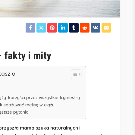
 fakty i mity
tasz o:
ży: korzyści przez wszystkie trymestry
k spożywać melisę w ciąży
ęstsze pytania:
 przyszła mama szuka naturalnych i