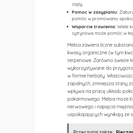
ciąży.
Pomoc w zasypianiu:
Zaburz
pomóc w promowaniu spokoj
Wsparcie trawienia:
Wiele ko
cytrynowa może pomóc w ła
Melisa zawiera liczne substanc
kwasy organiczne (w tym kwa
terpenowe. Zarówno świeże liści
wykorzystywane do przygotow
w formie herbaty. Właściwośc
zapalnych, zmniejsza stany z
wpływa na pracę układu pok
pokarmowego. Melisa może b
nerwowego i napięcia mięśnio
uspokajających wynikają ze 
Przeczytaj także:
Pieczar