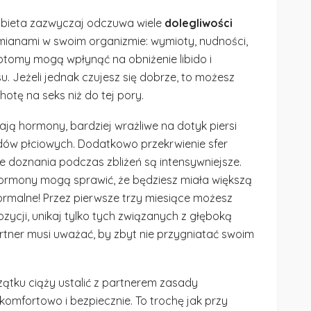
bieta zazwyczaj odczuwa wiele
dolegliwości
mianami w swoim organizmie: wymioty, nudności,
ymptomy mogą wpłynąć na obniżenie libido i
u. Jeżeli jednak czujesz się dobrze, to możesz
tę na seks niż do tej pory.
ją hormony, bardziej wrażliwe na dotyk piersi
dów płciowych. Dodatkowo przekrwienie sfer
 doznania podczas zbliżeń są intensywniejsze.
 hormony mogą sprawić, że będziesz miała większą
ormalne! Przez pierwsze trzy miesiące możesz
zycji, unikaj tylko tych związanych z głęboką
rtner musi uważać, by zbyt nie przygniatać swoim
ątku ciąży ustalić z partnerem zasady
 komfortowo i bezpiecznie. To trochę jak przy