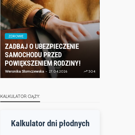
ZDROWIE
ZADBAJ O UBEZPIECZENIE
ZDROWIE
SAMOCHODU PRZED
CZYM JES
POWIĘKSZENIEM RODZINY!
ENERGETI
Weronika Słomczewska
27.04.2026
504
Weronika Słomcz
KALKULATOR CIĄŻY:
Kalkulator dni płodnych