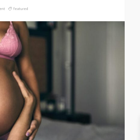
ent
featured
DZIECKO
GNIOTKI DLA DZIECI – MAŁA
IAŁY
ZABAWKA, WIELKA POMOC W
ROZWOJU I KONCENTRACJI
26
600
Weronika Słomczewska
28.04.2026
503