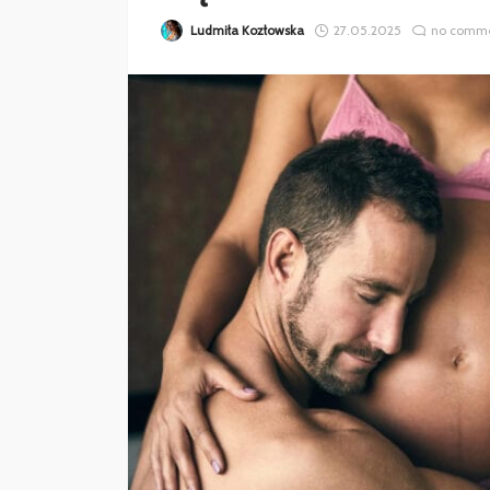
Ludmiła Kozłowska
27.05.2025
no comm
ZDROWIE
GDZIE SPECJALIŚCI
ZAMAWIAJĄ MATER
MEDYCZNE?
Weronika Słomczewska
27.03.20