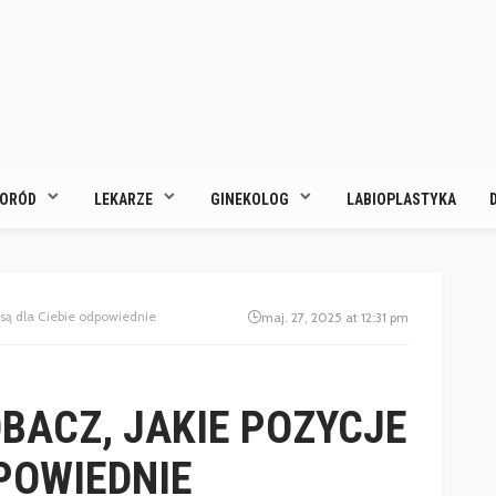
ORÓD
LEKARZE
GINEKOLOG
LABIOPLASTYKA
 są dla Ciebie odpowiednie
maj. 27, 2025 at 12:31 pm
OBACZ, JAKIE POZYCJE
DPOWIEDNIE