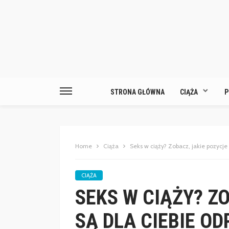
STRONA GŁÓWNA
CIĄŻA
P
Home
Ciąża
Seks w ciąży? Zobacz, jakie pozycje
CIĄŻA
SEKS W CIĄŻY? Z
SĄ DLA CIEBIE O