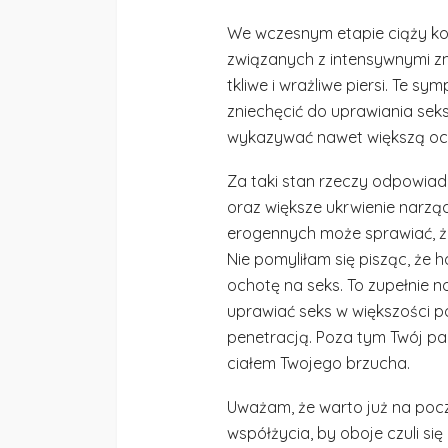
We wczesnym etapie ciąży ko
związanych z intensywnymi z
tkliwe i wrażliwe piersi. Te s
zniechęcić do uprawiania seks
wykazywać nawet większą ocho
Za taki stan rzeczy odpowiada
oraz większe ukrwienie narzą
erogennych może sprawiać, że
Nie pomyliłam się pisząc, że
ochotę na seks. To zupełnie n
uprawiać seks w większości po
penetracją. Poza tym Twój pa
ciałem Twojego brzucha.
Uważam, że warto już na pocz
współżycia, by oboje czuli się