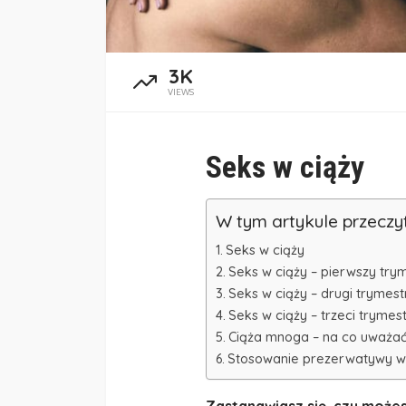
3K
VIEWS
Seks w ciąży
W tym artykule przeczy
Seks w ciąży
Seks w ciąży – pierwszy try
Seks w ciąży – drugi trymest
Seks w ciąży – trzeci trymes
Ciąża mnoga – na co uważa
Stosowanie prezerwatywy w
Zastanawiasz się, czy możes