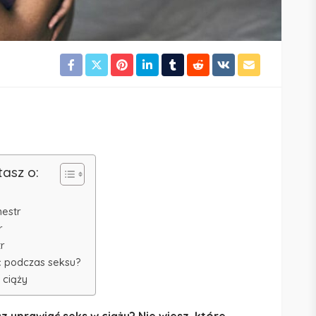
tasz o:
mestr
r
tr
ć podczas seksu?
 ciąży
z uprawiać seks w ciąży? Nie wiesz, które